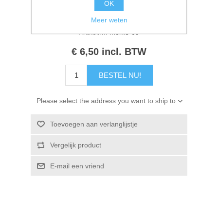
OK
Kaarten 2021
Beschikbaarheid:
3 op voorraad
Meer weten
Artikelnr.:
mome-09
€ 6,50 incl. BTW
BESTEL NU!
Please select the address you want to ship to
Toevoegen aan verlanglijstje
Vergelijk product
E-mail een vriend