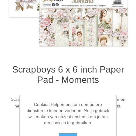
Canvas
Magic
Alcohol ink
Gummiapan
Inspiratie
Stompkaarsen
Personen
Embossing
Lavinia Stamps
Art Journal 2025
Steampunk
Foto's
CraftEmotions
Kaarten 2025
Andere Afbeeldingen
Gesso - Mediums
Cadence
Kaarten 2024
Scrapboys 6 x 6 inch Paper
60 bij 40 cm
Inkt
Distress
Art Journal 2024
Pad - Moments
Inkleuren
Ranger
Kaarten 2023
Scrapboys 6 x 6 inch Paper Pad. De pad is 15,2x15,2cm en
Cookies Helpen ons om een betere
heeft een papier dikt van 190gr. 24 vl+cut out elements.
Staedtler
kaarten 2022
diensten te kunnen verlenen. Als je gebruik
wilt maken van onze diensten stem je toe
om cookies te gebruiken.
Art journal 2022
Fabrikant:
ScrapBoys