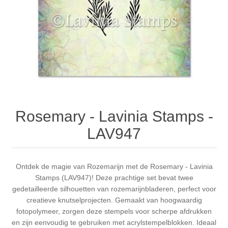
Canvas
Magic
Alcohol ink
Gummiapan
Inspiratie
Stompkaarsen
Personen
Embossing
Lavinia Stamps
Art Journal 2025
Steampunk
Foto's
CraftEmotions
Kaarten 2025
Andere Afbeeldingen
Gesso - Mediums
Cadence
Kaarten 2024
Rosemary - Lavinia Stamps -
60 bij 40 cm
Inkt
Distress
Art Journal 2024
LAV947
Inkleuren
Ranger
Kaarten 2023
Ontdek de magie van Rozemarijn met de Rosemary - Lavinia
Stamps (LAV947)! Deze prachtige set bevat twee
Staedtler
kaarten 2022
gedetailleerde silhouetten van rozemarijnbladeren, perfect voor
creatieve knutselprojecten. Gemaakt van hoogwaardig
Art journal 2022
fotopolymeer, zorgen deze stempels voor scherpe afdrukken
en zijn eenvoudig te gebruiken met acrylstempelblokken. Ideaal