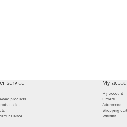
r service
My accou
My account
iewed products
Orders
oducts list
Addresses
cts
Shopping car
 card balance
Wishlist