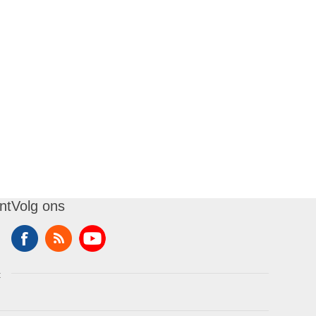
nt
Volg ons
t