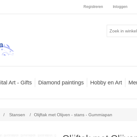
Registreren
Inloggen
ital Art - Gifts
Diamond paintings
Hobby en Art
Me
/
Stansen
/
Olijftak met Olijven - stans - Gummiapan