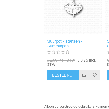
Muurpot - stansen -
S
Gummiapan
€ 1,50 incl. BTW
€ 0,75 incl.
€
BTW
BESTEL NU!
Alleen geregistreerde gebruikers kunnen 