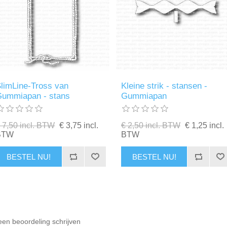
limLine-Tross van
Kleine strik - stansen -
Gummiapan - stans
Gummiapan
 7,50 incl. BTW
€ 3,75 incl.
€ 2,50 incl. BTW
€ 1,25 incl.
BTW
BTW
BESTEL NU!
BESTEL NU!
een beoordeling schrijven