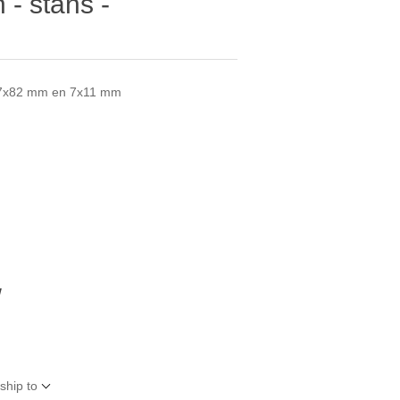
n - stans -
 27x82 mm en 7x11 mm
W
ship to