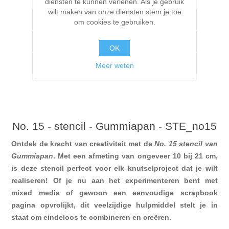
diensten te kunnen verlenen. Als je gebruik
wilt maken van onze diensten stem je toe
Toevoegen aan verlanglijstje
om cookies te gebruiken.
Vergelijk product
OK
E-mail een vriend
Meer weten
No. 15 - stencil - Gummiapan - STE_no15
Ontdek de kracht van creativiteit met de
No. 15 stencil van
Gummiapan
. Met een afmeting van ongeveer 10 bij 21 cm,
is deze stencil perfect voor elk knutselproject dat je wilt
realiseren! Of je nu aan het experimenteren bent met
mixed media of gewoon een eenvoudige scrapbook
pagina opvrolijkt, dit veelzijdige hulpmiddel stelt je in
staat om eindeloos te combineren en creëren.