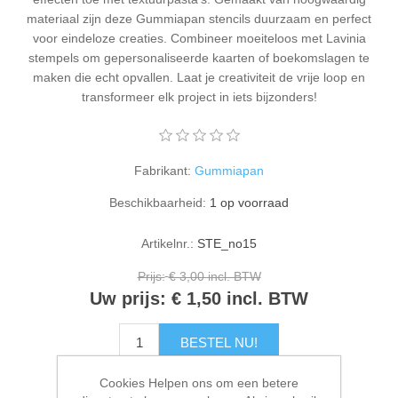
Kaarten 2021
materiaal zijn deze Gummiapan stencils duurzaam en perfect
voor eindeloze creaties. Combineer moeiteloos met Lavinia
stempels om gepersonaliseerde kaarten of boekomslagen te
maken die echt opvallen. Laat je creativiteit de vrije loop en
transformeer elk project in iets bijzonders!
Fabrikant:
Gummiapan
Beschikbaarheid:
1 op voorraad
Artikelnr.:
STE_no15
Prijs:
€ 3,00 incl. BTW
Uw prijs:
€ 1,50 incl. BTW
BESTEL NU!
Cookies Helpen ons om een betere
Please select the address you want to ship to