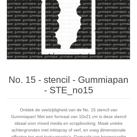
Canvas
Magic
Alcohol ink
Gummiapan
Inspiratie
Stompkaarsen
Personen
Embossing
Lavinia Stamps
Art Journal 2025
Steampunk
Foto's
CraftEmotions
Kaarten 2025
Andere Afbeeldingen
Gesso - Mediums
Cadence
Kaarten 2024
60 bij 40 cm
Inkt
Distress
Art Journal 2024
No. 15 - stencil - Gummiapan
- STE_no15
Inkleuren
Ranger
Kaarten 2023
Staedtler
kaarten 2022
Ontdek de veelzijdigheid van de No. 15 stencil van
Gummiapan! Met een formaat van 10x21 cm is deze stencil
ideaal voor mixed media en scrapbooking. Maak unieke
Art journal 2022
achtergronden met inktspray of verf, en voeg dimensionale
effecten toe met textuurpasta's. Gemaakt van hoogwaardig