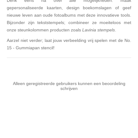
Denk eens na over alle mogelijkheden: maak
gepersonaliseerde kaarten, design boekomslagen of geef
nieuwe leven aan oude fotoalbums met deze innovatieve tools.
Bijzonder zijn tekststempels; combineer ze moeiteloos met
onze steunkolommen producten zoals
Lavinia stempels
.
Aarzel niet verder; laat jouw verbeelding vrij spelen met de No.
15 - Gummiapan stencil!
Alleen geregistreerde gebruikers kunnen een beoordeling
schrijven