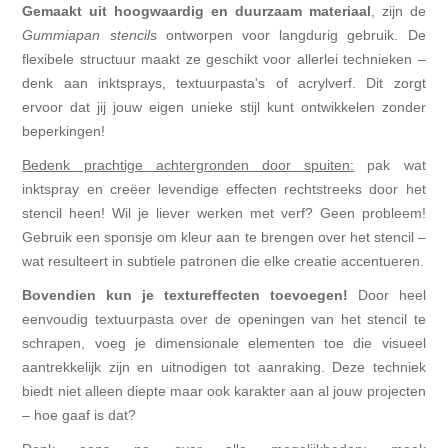
Gemaakt uit hoogwaardig en duurzaam materiaal
, zijn de
Gummiapan stencils
ontworpen voor langdurig gebruik. De
flexibele structuur maakt ze geschikt voor allerlei technieken –
denk aan inktsprays, textuurpasta's of acrylverf. Dit zorgt
ervoor dat jij jouw eigen unieke stijl kunt ontwikkelen zonder
beperkingen!
Bedenk prachtige achtergronden door spuiten:
pak wat
inktspray en creëer levendige effecten rechtstreeks door het
stencil heen! Wil je liever werken met verf? Geen probleem!
Gebruik een sponsje om kleur aan te brengen over het stencil –
wat resulteert in subtiele patronen die elke creatie accentueren.
Bovendien kun je textureffecten toevoegen!
Door heel
eenvoudig textuurpasta over de openingen van het stencil te
schrapen, voeg je dimensionale elementen toe die visueel
aantrekkelijk zijn en uitnodigen tot aanraking. Deze techniek
biedt niet alleen diepte maar ook karakter aan al jouw projecten
– hoe gaaf is dat?