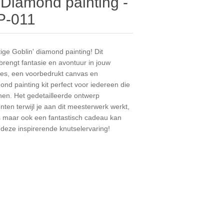
 Diamond painting -
P-011
ge Goblin' diamond painting! Dit
brengt fantasie en avontuur in jouw
tjes, een voorbedrukt canvas en
nd painting kit perfect voor iedereen die
nnen. Het gedetailleerde ontwerp
en terwijl je aan dit meesterwerk werkt,
is maar ook een fantastisch cadeau kan
t deze inspirerende knutselervaring!