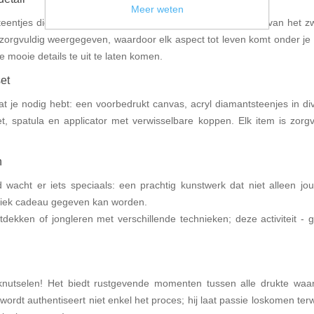
Meer weten
teentjes die perfect passen bij de gedetailleerde afbeelding van het z
 zorgvuldig weergegeven, waardoor elk aspect tot leven komt onder je
e mooie details te uit te laten komen.
et
at je nodig hebt: een voorbedrukt canvas, acryl diamantsteenjes in di
cet, spatula en applicator met verwisselbare koppen. Elk item is zorg
n
 wacht er iets speciaals: een prachtig kunstwerk dat niet alleen jou
uniek cadeau gegeven kan worden.
ntdekken of jongleren met verschillende technieken; deze activiteit - g
utselen! Het biedt rustgevende momenten tussen alle drukte waa
 wordt authentiseert niet enkel het proces; hij laat passie loskomen te