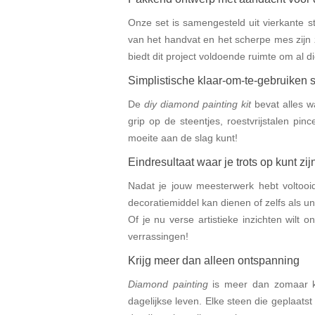
Onze set is samengesteld uit vierkante s
van het handvat en het scherpe mes zijn
biedt dit project voldoende ruimte om al di
Simplistische klaar-om-te-gebruiken s
De
diy diamond painting kit
bevat alles w
grip op de steentjes, roestvrijstalen pin
moeite aan de slag kunt!
Eindresultaat waar je trots op kunt zij
Nadat je jouw meesterwerk hebt voltooid
decoratiemiddel kan dienen of zelfs als 
Of je nu verse artistieke inzichten wilt o
verrassingen!
Krijg meer dan alleen ontspanning
Diamond painting
is meer dan zomaar kn
dagelijkse leven. Elke steen die geplaatst