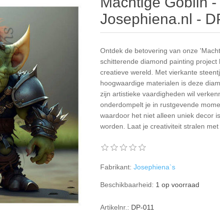
Machtige Goblin -
Josephiena.nl - D
Ontdek de betovering van onze 'Machti
schitterende diamond painting project 
creatieve wereld. Met vierkante steen
hoogwaardige materialen is deze diamo
zijn artistieke vaardigheden wil verke
onderdompelt je in rustgevende moment
waardoor het niet alleen uniek decor 
worden. Laat je creativiteit stralen me
Fabrikant:
Josephiena`s
Beschikbaarheid:
1 op voorraad
Artikelnr.:
DP-011