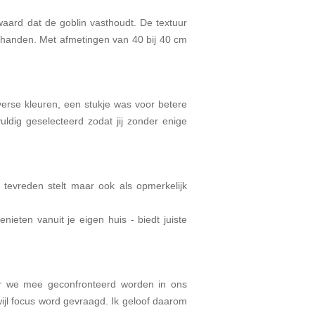
waard dat de goblin vasthoudt. De textuur
 handen. Met afmetingen van 40 bij 40 cm
verse kleuren, een stukje was voor betere
vuldig geselecteerd zodat jij zonder enige
 tevreden stelt maar ook als opmerkelijk
enieten vanuit je eigen huis - biedt juiste
r we mee geconfronteerd worden in ons
rwijl focus word gevraagd. Ik geloof daarom