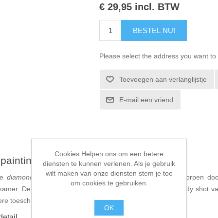
€ 29,95 incl. BTW
BESTEL NU!
Please select the address you want to 
Toevoegen aan verlanglijstje
E-mail een vriend
Cookies Helpen ons om een betere
painting
diensten te kunnen verlenen. Als je gebruik
wilt maken van onze diensten stem je toe
nze
diamond painting
'Machtige Goblin'. Dit kunstwerk, ontworpen do
om cookies te gebruiken.
nkamer. De levendige kleuren en het indrukwekkende full-body shot v
ere toeschouwer zal fascineren.
OK
etail