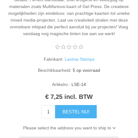
Kaarten 2021
materialen zoals Multifarious-kaart of Gel Press. De creatieve
mogelijkheden zijn eindeloos: van prachtige kaarten tot unieke
mixed media-projecten. Laat uw creativiteit stralen met deze
onmisbare inktpad die perfect aansluit bij uw projecten! Voeg
vandaag nog magische tinten toe aan uw werk!
Fabrikant:
Lavinia Stamps
Beschikbaarheid:
5 op voorraad
Artikelnr.:
LSE-14
€ 7,25 incl. BTW
BESTEL NU!
Please select the address you want to ship to