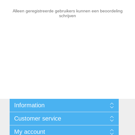
Alleen geregistreerde gebruikers kunnen een beoordeling
schrijven
Information
Sitemap
Customer service
Voorwaarden
Over Josephiena
Blog
My account
Contact us
Recently viewed products