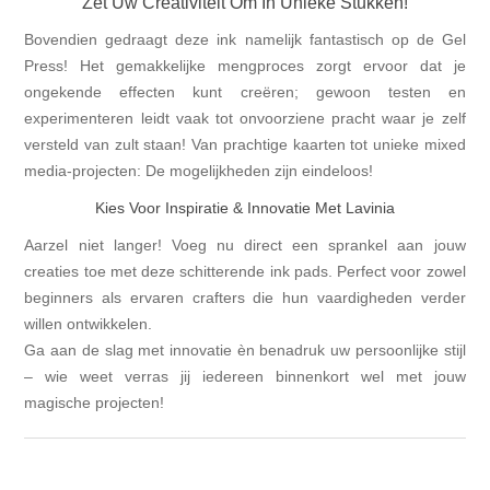
Zet Uw Creativiteit Om In Unieke Stukken!
Bovendien gedraagt deze ink namelijk fantastisch op de Gel
Press! Het gemakkelijke mengproces zorgt ervoor dat je
ongekende effecten kunt creëren; gewoon testen en
experimenteren leidt vaak tot onvoorziene pracht waar je zelf
versteld van zult staan! Van prachtige kaarten tot unieke mixed
media-projecten: De mogelijkheden zijn eindeloos!
Kies Voor Inspiratie & Innovatie Met Lavinia
Aarzel niet langer! Voeg nu direct een sprankel aan jouw
creaties toe met deze schitterende ink pads. Perfect voor zowel
beginners als ervaren crafters die hun vaardigheden verder
willen ontwikkelen.
Ga aan de slag met innovatie èn benadruk uw persoonlijke stijl
– wie weet verras jij iedereen binnenkort wel met jouw
magische projecten!