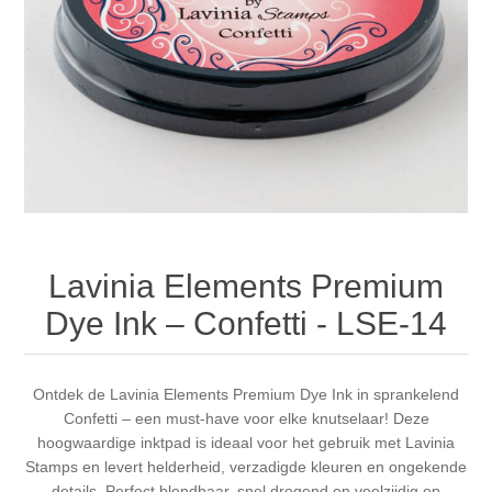
Canvas
Magic
Alcohol ink
Gummiapan
Inspiratie
Stompkaarsen
Personen
Embossing
Lavinia Stamps
Art Journal 2025
Steampunk
Foto's
CraftEmotions
Kaarten 2025
Andere Afbeeldingen
Gesso - Mediums
Cadence
Kaarten 2024
60 bij 40 cm
Inkt
Distress
Art Journal 2024
Lavinia Elements Premium
Dye Ink – Confetti - LSE-14
Inkleuren
Ranger
Kaarten 2023
Staedtler
kaarten 2022
Ontdek de Lavinia Elements Premium Dye Ink in sprankelend
Confetti – een must-have voor elke knutselaar! Deze
hoogwaardige inktpad is ideaal voor het gebruik met Lavinia
Art journal 2022
Stamps en levert helderheid, verzadigde kleuren en ongekende
details. Perfect blendbaar, snel drogend en veelzijdig op