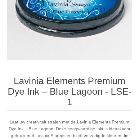
Canvas
Magic
Alcohol ink
Gummiapan
Inspiratie
Stompkaarsen
Personen
Embossing
Lavinia Stamps
Art Journal 2025
Steampunk
Foto's
CraftEmotions
Kaarten 2025
Andere Afbeeldingen
Gesso - Mediums
Cadence
Kaarten 2024
60 bij 40 cm
Inkt
Distress
Art Journal 2024
Lavinia Elements Premium
Dye Ink – Blue Lagoon - LSE-
Inkleuren
Ranger
Kaarten 2023
1
Staedtler
kaarten 2022
Laat uw creativiteit stralen met de Lavinia Elements Premium
Art journal 2022
Dye Ink – Blue Lagoon. Deze hoogwaardige inkt is ideaal voor
gebruik met Lavinia Stamps en biedt verzadigde kleuren die