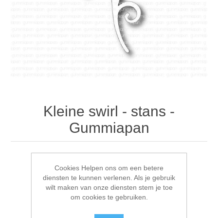
Canvas
Magic
Alcohol ink
Gummiapan
Inspiratie
Stompkaarsen
Personen
Embossing
Lavinia Stamps
Art Journal 2025
Steampunk
Foto's
CraftEmotions
Kaarten 2025
Andere Afbeeldingen
Gesso - Mediums
Cadence
Kaarten 2024
Kleine swirl - stans -
60 bij 40 cm
Inkt
Distress
Art Journal 2024
Gummiapan
Inkleuren
Ranger
Kaarten 2023
Circa: 39,5x88 mm
Cookies Helpen ons om een betere
Staedtler
kaarten 2022
diensten te kunnen verlenen. Als je gebruik
wilt maken van onze diensten stem je toe
om cookies te gebruiken.
Art journal 2022
Fabrikant:
Gummiapan
Beschikbaarheid:
4 op voorraad