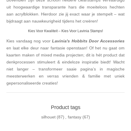
Bovendien zijn deze schoon heldere clearstamps vervaardigd
uit hoogwaardige transparante hars die moeiteloos hechten
aan acrylblokken. Hierdoor zie jij exact waar je stempelt – wat
bijdraagt aan nauwkeurigheid tijdens het creëren!
Kies Voor Kwaliteit – Kies Voor Lavinia Stamps!
Kies vandaag nog voor
Lavinia's Hobbits Door Accessories
en laat elke deur naar fantasie openstaan! Of het nu gaat om
kaarten maken of mixed media projecten; dit is hét product dat
denkprocessen stimuleert & eindeloze inspiratie biedt! Wacht
niet langer – transformeer saaie pagina’s in magische
meesterwerken en verras vrienden & familie met uniek
gepersonaliseerde creaties!
Product tags
silhouet
(87)
,
fantasy
(67)