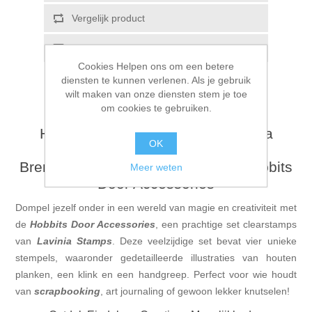
Vergelijk product
E-mail een vriend
Cookies Helpen ons om een betere
diensten te kunnen verlenen. Als je gebruik
wilt maken van onze diensten stem je toe
om cookies te gebruiken.
Hobbits Door Accessories - Lavinia
OK
Stamps - LAV967
Breng Fantasie tot Leven met de Hobbits
Meer weten
Door Accessories
Dompel jezelf onder in een wereld van magie en creativiteit met
de
Hobbits Door Accessories
, een prachtige set clearstamps
van
Lavinia Stamps
. Deze veelzijdige set bevat vier unieke
stempels, waaronder gedetailleerde illustraties van houten
planken, een klink en een handgreep. Perfect voor wie houdt
van
scrapbooking
, art journaling of gewoon lekker knutselen!