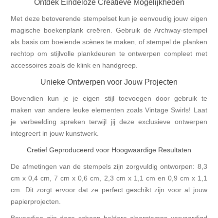
Ontdek Eindeloze Creatieve Mogelijkheden
Met deze betoverende stempelset kun je eenvoudig jouw eigen
magische boekenplank creëren. Gebruik de Archway-stempel
als basis om boeiende scènes te maken, of stempel de planken
rechtop om stijlvolle plankdeuren te ontwerpen compleet met
accessoires zoals de klink en handgreep.
Unieke Ontwerpen voor Jouw Projecten
Bovendien kun je je eigen stijl toevoegen door gebruik te
maken van andere leuke elementen zoals Vintage Swirls! Laat
je verbeelding spreken terwijl jij deze exclusieve ontwerpen
integreert in jouw kunstwerk.
Cretief Geproduceerd voor Hoogwaardige Resultaten
De afmetingen van de stempels zijn zorgvuldig ontworpen: 8,3
cm x 0,4 cm, 7 cm x 0,6 cm, 2,3 cm x 1,1 cm en 0,9 cm x 1,1
cm. Dit zorgt ervoor dat ze perfect geschikt zijn voor al jouw
papierprojecten.