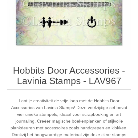
Canvas
Magic
Alcohol ink
Gummiapan
Inspiratie
Stompkaarsen
Personen
Embossing
Lavinia Stamps
Art Journal 2025
Steampunk
Foto's
CraftEmotions
Kaarten 2025
Andere Afbeeldingen
Gesso - Mediums
Cadence
Kaarten 2024
Hobbits Door Accessories -
60 bij 40 cm
Inkt
Distress
Art Journal 2024
Lavinia Stamps - LAV967
Inkleuren
Ranger
Kaarten 2023
Laat je creativiteit de vrije loop met de Hobbits Door
Accessories van Lavinia Stamps! Deze veelzijdige set bevat
Staedtler
kaarten 2022
vier unieke stempels, ideaal voor scrapbooking en art
journaling. Creëer magische boekenplanken of stijlvolle
Art journal 2022
plankdeuren met accessoires zoals handgrepen en klokken.
Dankzij het hoogwaardige materiaal zijn deze clear stamps