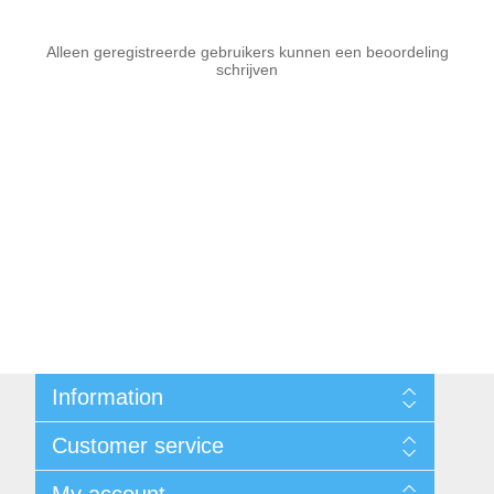
Alleen geregistreerde gebruikers kunnen een beoordeling
schrijven
Information
Sitemap
Customer service
Voorwaarden
Over Josephiena
Blog