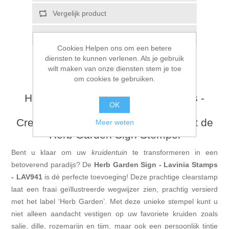
Vergelijk product
E-mail een vriend
Cookies Helpen ons om een betere
diensten te kunnen verlenen. Als je gebruik
wilt maken van onze diensten stem je toe
om cookies te gebruiken.
Herb Garden Sign - Lavinia Stamps -
OK
LAV941
Creëer Magische Tuinmomenten met de
Meer weten
Herb Garden Sign Stempel
Bent u klaar om uw
kruidentuin
te transformeren in een
betoverend paradijs? De
Herb Garden Sign - Lavinia Stamps
- LAV941
is dé perfecte toevoeging! Deze prachtige clearstamp
laat een fraai geïllustreerde wegwijzer zien, prachtig versierd
met het label ‘Herb Garden’. Met deze unieke stempel kunt u
niet alleen aandacht vestigen op uw favoriete kruiden zoals
salie, dille, rozemarijn en tijm, maar ook een persoonlijk tintje