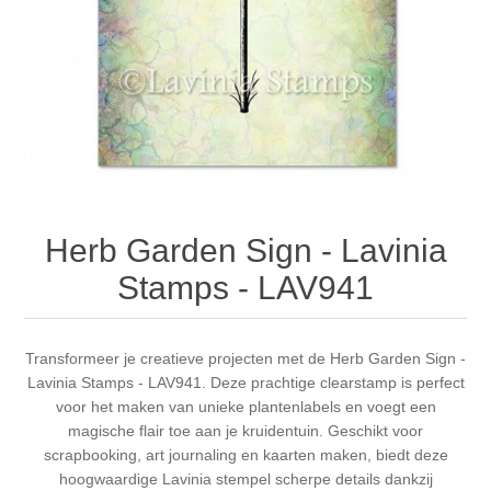
Canvas
Magic
Alcohol ink
Gummiapan
Inspiratie
Stompkaarsen
Personen
Embossing
Lavinia Stamps
Art Journal 2025
Steampunk
Foto's
CraftEmotions
Kaarten 2025
Andere Afbeeldingen
Gesso - Mediums
Cadence
Kaarten 2024
Herb Garden Sign - Lavinia
60 bij 40 cm
Inkt
Distress
Art Journal 2024
Stamps - LAV941
Inkleuren
Ranger
Kaarten 2023
Transformeer je creatieve projecten met de Herb Garden Sign -
Lavinia Stamps - LAV941. Deze prachtige clearstamp is perfect
Staedtler
kaarten 2022
voor het maken van unieke plantenlabels en voegt een
magische flair toe aan je kruidentuin. Geschikt voor
Art journal 2022
scrapbooking, art journaling en kaarten maken, biedt deze
hoogwaardige Lavinia stempel scherpe details dankzij