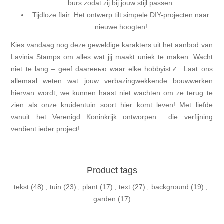
burs zodat zij bij jouw stijl passen.
Tijdloze flair: Het ontwerp tilt simpele DIY-projecten naar
nieuwe hoogten!
Kies vandaag nog deze geweldige karakters uit het aanbod van
Lavinia Stamps om alles wat jij maakt uniek te maken. Wacht
niet te lang – geef daarенью waar elke hobbyist✓. Laat ons
allemaal weten wat jouw verbazingwekkende bouwwerken
hiervan wordt; we kunnen haast niet wachten om ze terug te
zien als onze kruidentuin soort hier komt leven! Met liefde
vanuit het Verenigd Koninkrijk ontworpen... die verfijning
verdient ieder project!
Product tags
tekst
(48)
,
tuin
(23)
,
plant
(17)
,
text
(27)
,
background
(19)
,
garden
(17)