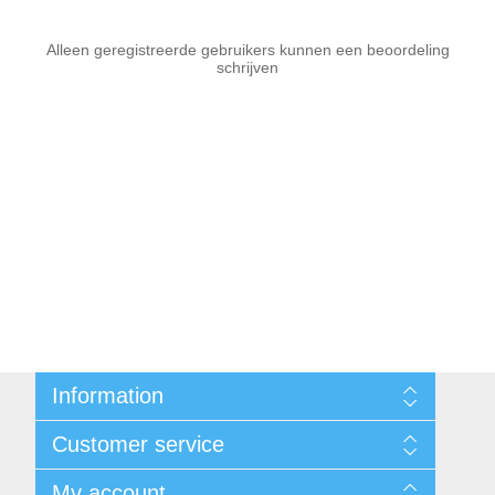
Alleen geregistreerde gebruikers kunnen een beoordeling
schrijven
Information
Sitemap
Customer service
Voorwaarden
Over Josephiena
Blog
My account