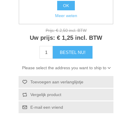
Kaarten 2021
OK
Beschikbaarheid:
4 op voorraad
Meer weten
Artikelnr.:
GA-WT-24
Prijs:
€ 2,50 incl. BTW
Uw prijs:
€ 1,25 incl. BTW
BESTEL NU!
Please select the address you want to ship to
Toevoegen aan verlanglijstje
Vergelijk product
E-mail een vriend