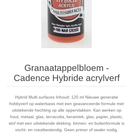
Canvas
Magic
Alcohol ink
Gummiapan
Inspiratie
Stompkaarsen
Personen
Embossing
Lavinia Stamps
Art Journal 2025
Steampunk
Foto's
CraftEmotions
Kaarten 2025
Andere Afbeeldingen
Gesso - Mediums
Cadence
Kaarten 2024
Granaatappelbloem -
60 bij 40 cm
Inkt
Distress
Art Journal 2024
Cadence Hybride acrylverf
Inkleuren
Ranger
Kaarten 2023
Hybrid Multi surfaces Inhoud: 120 ml Nieuwe generatie
hobbyverf op waterbasis met een geavanceerde formule met
Staedtler
kaarten 2022
uitstekende hechting op alle oppervlakken. Kan werken op
hout, metaal, glas, terracotta, keramiek, glas, papier, plastic,
Art journal 2022
stof met een uitstekende dekking. binnen- en buitenformule is
vocht- en roestbestendig. Geen primer of sealer nodig.