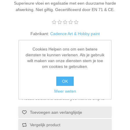
Superieure vloei en egalisatie met een duurzame harde
Kaarten 2021
afwerking. Niet giftig. Gecertificeerd door EN 71 & CE.
Fabrikant:
Cadence Art & Hobby paint
Beschikbaarheid:
1 op voorraad
Cookies Helpen ons om een betere
diensten te kunnen verlenen. Als je gebruik
Artikelnr.:
301200/0105
wilt maken van onze diensten stem je toe
om cookies te gebruiken.
€ 4,25 incl. BTW
OK
BESTEL NU!
Meer weten
Please select the address you want to ship to
Toevoegen aan verlanglijstje
Vergelijk product