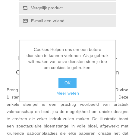
Vergelijk product
E-mail een vriend
Cookies Helpen ons om een betere
diensten te kunnen verlenen. Als je gebruik
Flower Divine 1 - Lavinia Stamps -
wilt maken van onze diensten stem je toe
LAV901
om cookies te gebruiken.
Ontdek de Betoverende Wereld van
Lavinia Stamps
OK
Breng je creativiteit tot leven met de geweldige
Flower Divine
Meer weten
1
stempel van het prestigieuze merk
Lavinia Stamps
. Deze
enkele stempel is een prachtig voorbeeld van artistiek
vakmanschap en biedt jou de mogelijkheid om unieke designs
te creëren die zeker indruk zullen maken. De illustratie toont
een spectaculaire bloemstengel in volle bloei, afgewerkt met
krullende patroonblaadjes die elke papieren creatie net dat