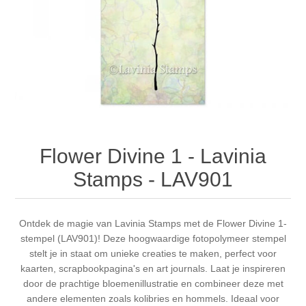
Canvas
Magic
Alcohol ink
Gummiapan
Inspiratie
Stompkaarsen
Personen
Embossing
Lavinia Stamps
Art Journal 2025
Steampunk
Foto's
CraftEmotions
Kaarten 2025
Andere Afbeeldingen
Gesso - Mediums
Cadence
Kaarten 2024
Flower Divine 1 - Lavinia
60 bij 40 cm
Inkt
Distress
Art Journal 2024
Stamps - LAV901
Inkleuren
Ranger
Kaarten 2023
Ontdek de magie van Lavinia Stamps met de Flower Divine 1-
stempel (LAV901)! Deze hoogwaardige fotopolymeer stempel
Staedtler
kaarten 2022
stelt je in staat om unieke creaties te maken, perfect voor
kaarten, scrapbookpagina's en art journals. Laat je inspireren
Art journal 2022
door de prachtige bloemenillustratie en combineer deze met
andere elementen zoals kolibries en hommels. Ideaal voor