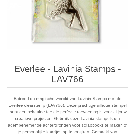
Canvas
Magic
Alcohol ink
Gummiapan
Inspiratie
Stompkaarsen
Personen
Embossing
Lavinia Stamps
Art Journal 2025
Steampunk
Foto's
CraftEmotions
Kaarten 2025
Andere Afbeeldingen
Gesso - Mediums
Cadence
Kaarten 2024
Everlee - Lavinia Stamps -
60 bij 40 cm
Inkt
Distress
Art Journal 2024
LAV766
Inkleuren
Ranger
Kaarten 2023
Betreed de magische wereld van Lavinia Stamps met de
Everlee clearstamp (LAV766). Deze prachtige silhouetstempel
Staedtler
kaarten 2022
toont een schattige fee die perfecte toevoeging is voor al jouw
creatieve projecten. Gebruik deze Lavinia stempels om
Art journal 2022
adembenemende achtergronden voor scrapbooks te maken of
je persoonlijke kaartjes op te vrolijken. Gemaakt van