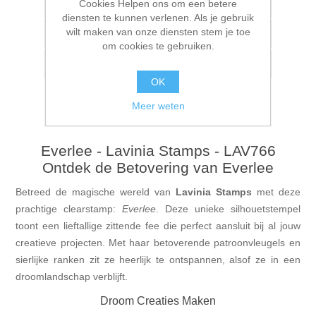
Cookies Helpen ons om een betere
Toevoegen aan verlanglijstje
diensten te kunnen verlenen. Als je gebruik
wilt maken van onze diensten stem je toe
Vergelijk product
om cookies te gebruiken.
E-mail een vriend
OK
Meer weten
Everlee - Lavinia Stamps - LAV766
Ontdek de Betovering van Everlee
Betreed de magische wereld van
Lavinia Stamps
met deze
prachtige clearstamp:
Everlee
. Deze unieke silhouetstempel
toont een lieftallige zittende fee die perfect aansluit bij al jouw
creatieve projecten. Met haar betoverende patroonvleugels en
sierlijke ranken zit ze heerlijk te ontspannen, alsof ze in een
droomlandschap verblijft.
Droom Creaties Maken