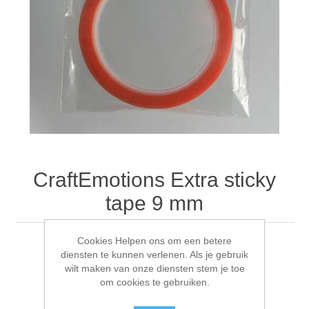
Canvas
Magic
Alcohol ink
Gummiapan
Inspiratie
Stompkaarsen
Personen
Embossing
Lavinia Stamps
Art Journal 2025
Steampunk
Foto's
CraftEmotions
Kaarten 2025
Andere Afbeeldingen
Gesso - Mediums
Cadence
Kaarten 2024
60 bij 40 cm
Inkt
Distress
Art Journal 2024
CraftEmotions Extra sticky
tape 9 mm
Inkleuren
Ranger
Kaarten 2023
Cookies Helpen ons om een betere
Staedtler
kaarten 2022
CraftEmotions Extra sticky tape 9 mm 10 MT 1 RL
diensten te kunnen verlenen. Als je gebruik
wilt maken van onze diensten stem je toe
om cookies te gebruiken.
Art journal 2022
Fabrikant:
Craft Emotions