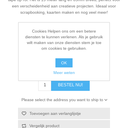
Kaarten 2021
een verscheidenheid aan creatieve projecten. Ideaal voor
scrapbooking, kaarten maken en nog veel meer!
Cookies Helpen ons om een betere
Fabrikant:
Craft Emotions
diensten te kunnen verlenen. Als je gebruik
wilt maken van onze diensten stem je toe
Beschikbaarheid:
5 op voorraad
om cookies te gebruiken.
Artikelnr.:
119491/0065
OK
€ 8,50 incl. BTW
Meer weten
BESTEL NU!
Please select the address you want to ship to
Toevoegen aan verlanglijstje
Vergelijk product