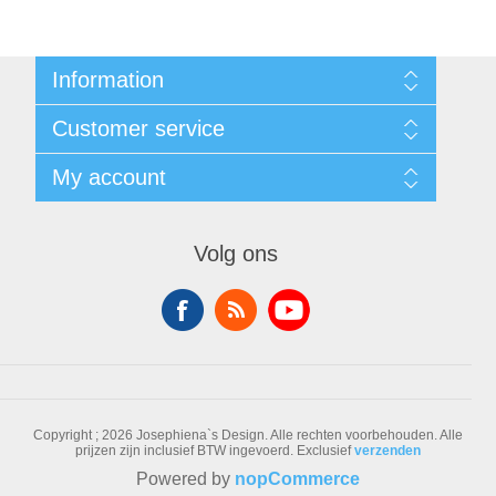
Information
Sitemap
Customer service
Voorwaarden
Over Josephiena
Blog
My account
Contact us
Recently viewed products
Compare products list
My account
New products
Orders
Volg ons
Check gift card balance
Addresses
Shopping cart
Wishlist
Copyright ; 2026 Josephiena`s Design. Alle rechten voorbehouden.
Alle
prijzen zijn inclusief BTW ingevoerd. Exclusief
verzenden
Powered by
nopCommerce