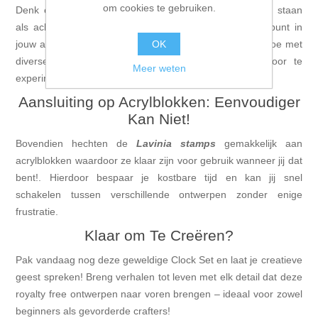
om cookies te gebruiken.
Denk eens na over hoe prachtig deze klokstempel zou staan
als achtergrond op een verjaardagskaart of als ankerpunt in
OK
jouw art journal pagina's vol herinneringen. Voeg kleur toe met
diverse mediums of creëren interessante texturen door te
Meer weten
experimenteren met verschillende soorten inkten.
Aansluiting op Acrylblokken: Eenvoudiger
Kan Niet!
Bovendien hechten de
Lavinia stamps
gemakkelijk aan
acrylblokken waardoor ze klaar zijn voor gebruik wanneer jij dat
bent!. Hierdoor bespaar je kostbare tijd en kan jij snel
schakelen tussen verschillende ontwerpen zonder enige
frustratie.
Klaar om Te Creëren?
Pak vandaag nog deze geweldige Clock Set en laat je creatieve
geest spreken! Breng verhalen tot leven met elk detail dat deze
royalty free ontwerpen naar voren brengen – ideaal voor zowel
beginners als gevorderde crafters!