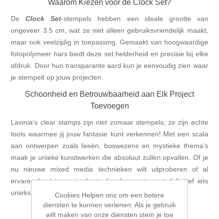
Waarom Kiezen voor de Clock Set?
De
Clock Set
-stempels hebben een ideale grootte van
ongeveer 3.5 cm, wat ze niet alleen gebruiksvriendelijk maakt,
maar ook veelzijdig in toepassing. Gemaakt van hoogwaardige
fotopolymeer hars biedt deze set helderheid en precisie bij elke
afdruk. Door hun transparante aard kun je eenvoudig zien waar
je stempelt op jouw projecten.
Schoonheid en Betrouwbaarheid aan Elk Project
Toevoegen
Lavinia's clear stamps zijn niet zomaar stempels; ze zijn echte
tools waarmee jij jouw fantasie kunt verkennen! Met een scala
aan ontwerpen zoals feeën, boswezens en mystieke thema’s
maak je unieke kunstwerken die absoluut zullen opvallen. Of je
nu nieuwe mixed media technieken wilt uitproberen of al
ervaren bent in papier knutselen,deze set voegt definitief iets
unieks toe aan jouw projecten.
Cookies Helpen ons om een betere
diensten te kunnen verlenen. Als je gebruik
Krijg Inspiratie Voor Jouw Volgende Project!
wilt maken van onze diensten stem je toe