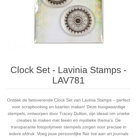
Canvas
Magic
Alcohol ink
Gummiapan
Inspiratie
Stompkaarsen
Personen
Embossing
Lavinia Stamps
Art Journal 2025
Steampunk
Foto's
CraftEmotions
Kaarten 2025
Andere Afbeeldingen
Gesso - Mediums
Cadence
Kaarten 2024
Clock Set - Lavinia Stamps -
60 bij 40 cm
Inkt
Distress
Art Journal 2024
LAV781
Inkleuren
Ranger
Kaarten 2023
Ontdek de betoverende Clock Set van Lavinia Stamps – perfect
voor scrapbooking en kaarten maken! Deze hoogwaardige
Staedtler
kaarten 2022
stempels, ontworpen door Tracey Dutton, zijn ideaal om unieke
creaties te maken met feeën en mystieke thema's. De
Art journal 2022
transparante fotopolymeer stempels zorgen voor precisie in
iedere afdruk. Voeg jouw persoonlijke flair toe aan art journals