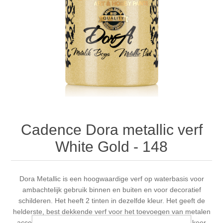
Canvas
Magic
Alcohol ink
Gummiapan
Inspiratie
Stompkaarsen
Personen
Embossing
Lavinia Stamps
Art Journal 2025
Steampunk
Foto's
CraftEmotions
Kaarten 2025
Andere Afbeeldingen
Gesso - Mediums
Cadence
Kaarten 2024
60 bij 40 cm
Inkt
Distress
Art Journal 2024
Cadence Dora metallic verf
White Gold - 148
Inkleuren
Ranger
Kaarten 2023
Staedtler
kaarten 2022
Dora Metallic is een hoogwaardige verf op waterbasis voor
ambachtelijk gebruik binnen en buiten en voor decoratief
schilderen. Het heeft 2 tinten in dezelfde kleur. Het geeft de
Art journal 2022
helderste, best dekkende verf voor het toevoegen van metalen
accenten aan de meeste projecten. Verf minimaal twee keer