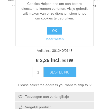
Cookies Helpen ons om een betere
Kaarten 2021
dun. Reinigt gemakkelijk met water en zeep. Niet giftig.
diensten te kunnen verlenen. Als je gebruik
Gecertificeerd door EN 71 & CE. Inhoud 50ml.
wilt maken van onze diensten stem je toe
om cookies te gebruiken.
OK
Fabrikant:
Cadence Art & Hobby paint
Meer weten
Beschikbaarheid:
1 op voorraad
Artikelnr.:
301240/0148
€ 3,25 incl. BTW
BESTEL NU!
Please select the address you want to ship to
Toevoegen aan verlanglijstje
Vergelijk product