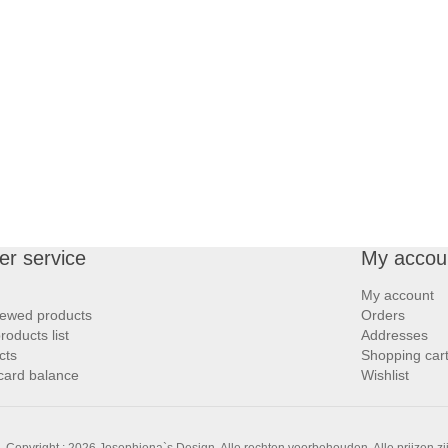
r service
My accou
My account
iewed products
Orders
oducts list
Addresses
cts
Shopping car
 card balance
Wishlist