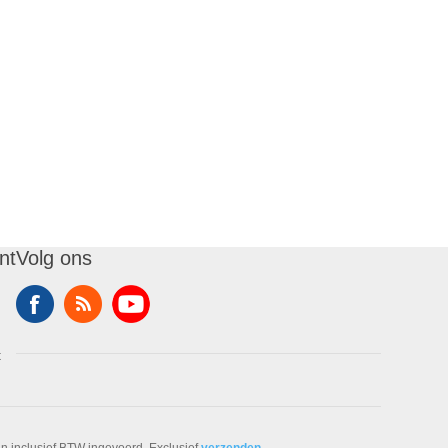
nt
Volg ons
t