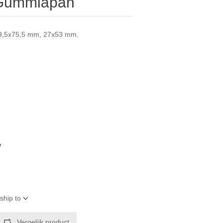
 Gummiapan
 19,5x75,5 mm, 27x53 mm.
W
ship to
Vergelijk product