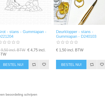
rot - stans - Gummiapan -
Deurklopper - stans -
D221204
Gummiapan - D240103
 9,50 incl. BTW
€ 4,75 incl.
€ 1,50 incl. BTW
BTW
BESTEL NU!
BESTEL NU!
een beoordeling schrijven