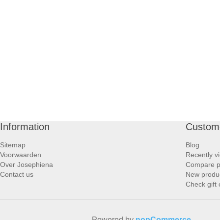
Information
Custome
Sitemap
Blog
Voorwaarden
Recently v
Over Josephiena
Compare pr
Contact us
New produ
Check gift
Powered by
nopCommerce