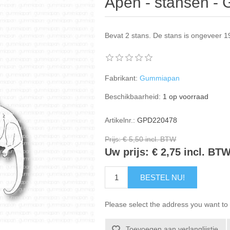
Apen - stansen -
Bevat 2 stans. De stans is ongeveer
Fabrikant:
Gummiapan
Beschikbaarheid:
1 op voorraad
Artikelnr.:
GPD220478
Prijs:
€ 5,50 incl. BTW
Uw prijs:
€ 2,75 incl. BT
BESTEL NU!
Please select the address you want to 
Toevoegen aan verlanglijstje