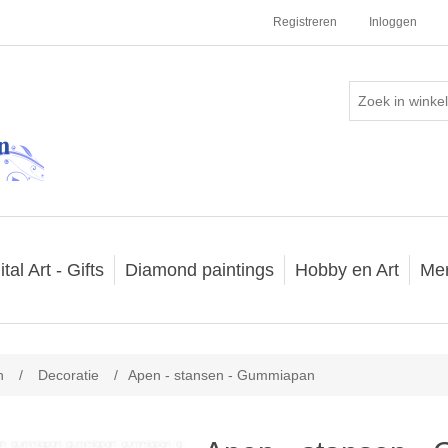
Registreren
Inloggen
ital Art - Gifts
Diamond paintings
Hobby en Art
Me
n
/
Decoratie
/
Apen - stansen - Gummiapan